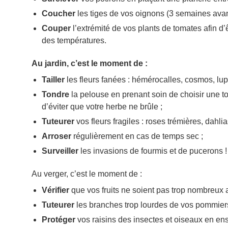
Coucher
les tiges de vos oignons (3 semaines avant
Couper
l’extrémité de vos plants de tomates afin d’ê
des températures.
Au jardin, c’est le moment de :
Tailler
les fleurs fanées : hémérocalles, cosmos, lu
Tondre
la pelouse en prenant soin de choisir une t
d’éviter que votre herbe ne brûle ;
Tuteurer
vos fleurs fragiles : roses trémières, dahl
Arroser
régulièrement en cas de temps sec ;
Surveiller
les invasions de fourmis et de pucerons !
Au verger, c’est le moment de :
Vérifier
que vos fruits ne soient pas trop nombreux a
Tuteurer
les branches trop lourdes de vos pommiers, p
Protéger
vos raisins des insectes et oiseaux en ens