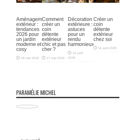
Aménagement
Comment
Décoration
Créer un
extérieur :
créer un
extérieure :
coin
tendances
coin
astuces
détente
2026 pour
détente
pour un
extérieur
un jardin
extérieur
rendu
chez soi
moderne et
chic et pas
harmonieux
11 avril 2026
cosy
cher ?
15 avril
2026
29 mai 2026
17 mai 2026
PARAMÉLIE MICHEL