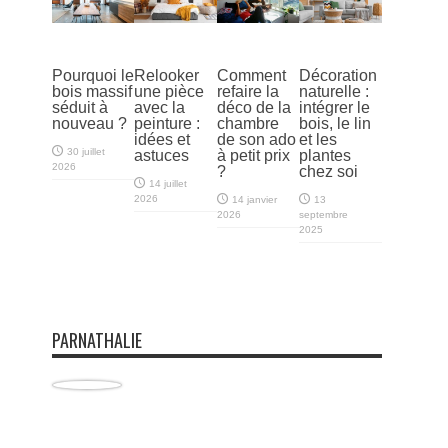
Pourquoi le
Relooker
Comment
Décoration
bois massif
une pièce
refaire la
naturelle :
séduit à
avec la
déco de la
intégrer le
nouveau ?
peinture :
chambre
bois, le lin
idées et
de son ado
et les
30 juillet
astuces
à petit prix
plantes
2026
?
chez soi
14 juillet
2026
14 janvier
13
2026
septembre
2025
PARNATHALIE