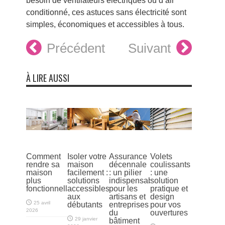
besoin de ventilateurs électriques ou d’air
conditionné, ces astuces sans électricité sont
simples, économiques et accessibles à tous.
Précédent
Suivant
À LIRE AUSSI
Comment
Isoler votre
Assurance
Volets
rendre sa
maison
décennale
coulissants
maison
facilement :
: un pilier
: une
plus
solutions
indispensable
solution
fonctionnelle
accessibles
pour les
pratique et
aux
artisans et
design
25 avril
débutants
entreprises
pour vos
2026
du
ouvertures
29 janvier
bâtiment