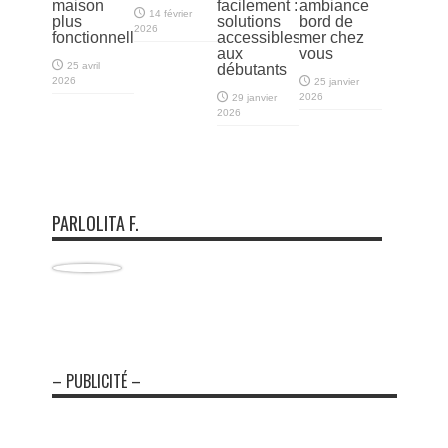
maison
facilement :
ambiance
14 février
plus
solutions
bord de
2026
fonctionnelle
accessibles
mer chez
aux
vous
25 avril
débutants
2026
25 janvier
2026
29 janvier
2026
PARLOLITA F.
– PUBLICITÉ –