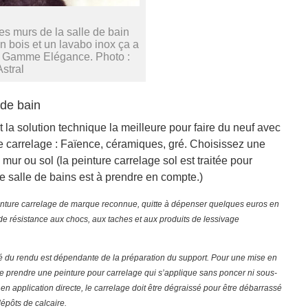
es murs de la salle de bain
n bois et un lavabo inox ça a
re Gamme Elégance. Photo :
Astral
 de bain
 la solution technique la meilleure pour faire du neuf avec
de carrelage : Faïence, céramiques, gré. Choisissez une
 mur ou sol (la peinture carrelage sol est traitée pour
 salle de bains est à prendre en compte.)
einture carrelage de marque reconnue, quitte à dépenser quelques euros en
 de résistance aux chocs, aux taches et aux produits de lessivage
ité du rendu est dépendante de la préparation du support. Pour une mise en
de prendre une peinture pour carrelage qui s’applique sans poncer ni sous-
n application directe, le carrelage doit être dégraissé pour être débarrassé
épôts de calcaire.