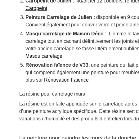
Caropeint de Julien :
Nuancier 12 couleurs. rendeme
Caropeint
Peinture Carrelage de Julien :
disponible en 9 coul
Convient également pour couvrir verre et porcelaine
Masqu’carrelage de Maison Déco :
Comme le lai
carrelage tout en cachant définitivement les joints 
votre ancien carrelage se fasse littéralement oublie
Masqu’carrelage
Rénovation faïence de V33,
une peinture qui fait 
qui comprend également une peinture pour meubles e
plus sur
Rénovation Faïence
La résine pour carrelage mural
La résine est en faite appliquée sur le carrelage après 
d’une peinture acrylique spécifique. Cette résine sert 
variations d’humidité et des produits d’entretien lors d
La peinture pour peindre les murs de la douche