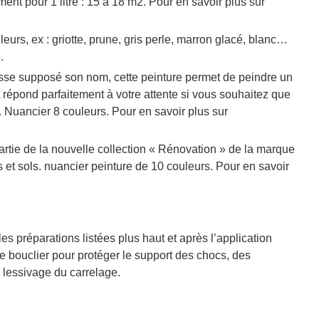
nt pour 1 litre : 15 à 18 m2. Pour en savoir plus sur
eurs, ex : griotte, prune, gris perle, marron glacé, blanc…
.
sse supposé son nom, cette peinture permet de peindre un
et répond parfaitement à votre attente si vous souhaitez que
r. Nuancier 8 couleurs. Pour en savoir plus sur
partie de la nouvelle collection « Rénovation » de la marque
t sols. nuancier peinture de 10 couleurs. Pour en savoir
les préparations listées plus haut et après l’application
de bouclier pour protéger le support des chocs, des
u lessivage du carrelage.